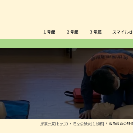
コ
ナ
ン
ビ
テ
ゲ
ン
ー
ツ
シ
１号館
２号館
３号館
スマイル
へ
ョ
ス
ン
キ
に
ッ
移
プ
動
記事一覧(トップ)
日々の風景[１号館]
救急救命の研