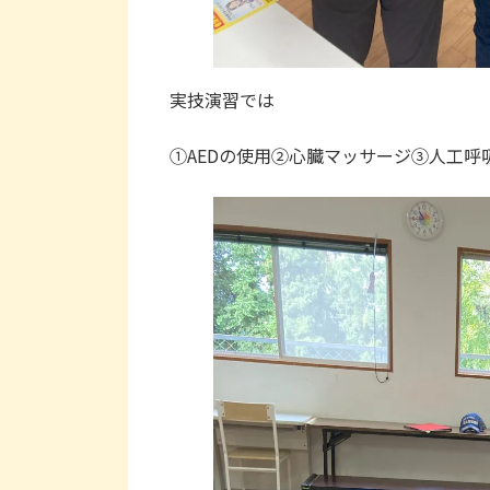
実技演習では
①AEDの使用②心臓マッサージ③人工呼吸