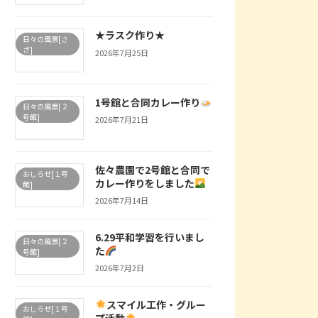
★ラスク作り★
日々の風景[さ
ざ]
2026年7月25日
1号館と合同カレー作り
日々の風景[２
号館]
2026年7月21日
佐々農園で2号館と合同で
おしらせ[１号
カレー作りをしました
館]
2026年7月14日
6.29平和学習を行いまし
日々の風景[２
た
号館]
2026年7月2日
スマイル工作・グルー
おしらせ[１号
プ活動