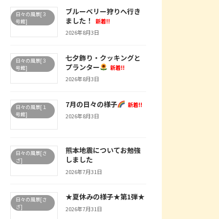
ブルーベリー狩りへ行き
日々の風景[３
ました！
新着!!
号館]
2026年8月3日
七夕飾り・クッキングと
日々の風景[３
プランター
新着!!
号館]
2026年8月3日
7月の日々の様子
新着!!
日々の風景[１
号館]
2026年8月3日
熊本地震についてお勉強
日々の風景[さ
しました
ざ]
2026年7月31日
★夏休みの様子★第1弾★
日々の風景[さ
ざ]
2026年7月31日