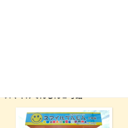
秘密基地のような１号館
〒857-1175 長崎県佐世保市天神町1094-1(1階)
0956-31-3838
スマイルてんじん２号館