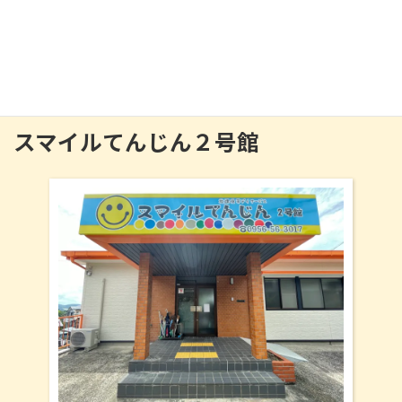
秘密基地のような１号館
〒857-1175 長崎県佐世保市天神町1094-1(1階)
0956-31-3838
スマイルてんじん２号館